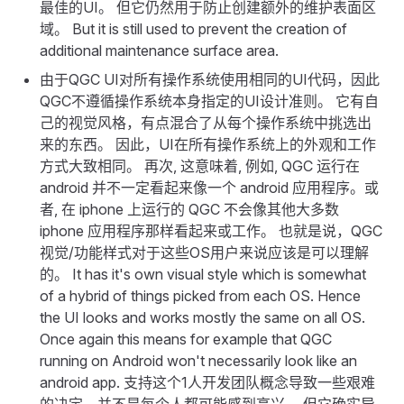
最佳的UI。 但它仍然用于防止创建额外的维护表面区
域。 But it is still used to prevent the creation of
additional maintenance surface area.
由于QGC UI对所有操作系统使用相同的UI代码，因此
QGC不遵循操作系统本身指定的UI设计准则。 它有自
己的视觉风格，有点混合了从每个操作系统中挑选出
来的东西。 因此，UI在所有操作系统上的外观和工作
方式大致相同。 再次, 这意味着, 例如, QGC 运行在
android 并不一定看起来像一个 android 应用程序。或
者, 在 iphone 上运行的 QGC 不会像其他大多数
iphone 应用程序那样看起来或工作。 也就是说，QGC
视觉/功能样式对于这些OS用户来说应该是可以理解
的。 It has it's own visual style which is somewhat
of a hybrid of things picked from each OS. Hence
the UI looks and works mostly the same on all OS.
Once again this means for example that QGC
running on Android won't necessarily look like an
android app. 支持这个1人开发团队概念导致一些艰难