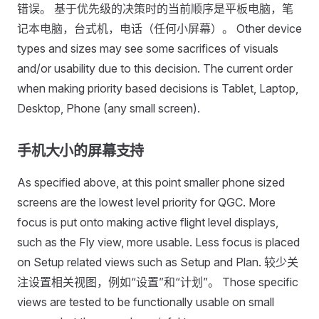
错误。 基于优先级的决策时的当前顺序是平板电脑，笔
记本电脑，台式机，电话（任何小屏幕）。 Other device
types and sizes may see some sacrifices of visuals
and/or usability due to this decision. The current order
when making priority based decisions is Tablet, Laptop,
Desktop, Phone (any small screen).
手机大小的屏幕支持
As specified above, at this point smaller phone sized
screens are the lowest level priority for QGC. More
focus is put onto making active flight level displays,
such as the Fly view, more usable. Less focus is placed
on Setup related views such as Setup and Plan. 较少关
注设置相关视图，例如“设置”和“计划”。 Those specific
views are tested to be functionally usable on small