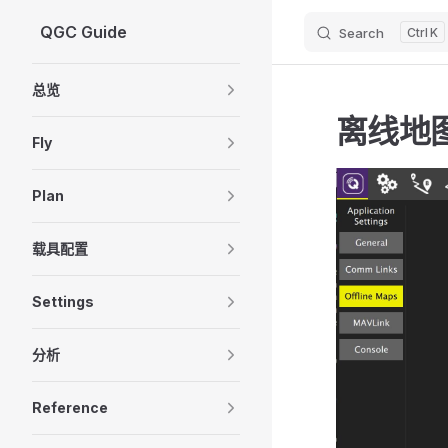
QGC Guide
Search
K
Skip to content
Sidebar Navigation
总览
离线地
Fly
Plan
载具配置
Settings
分析
Reference