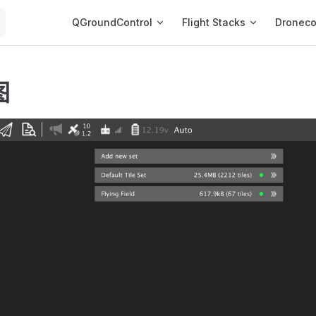
Main Navigation
QGroundControl
Flight Stacks
Dronec
图