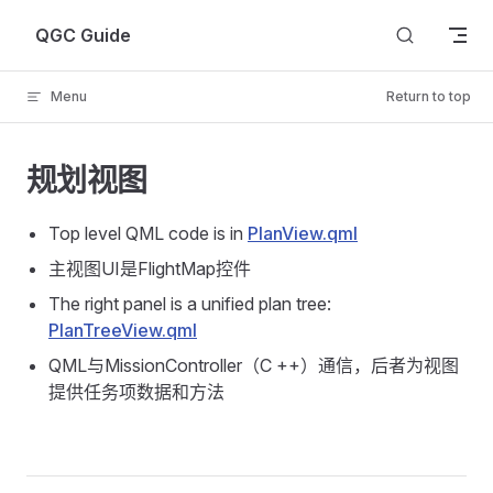
Skip to content
QGC Guide
Menu
Return to top
规划视图
Top level QML code is in
PlanView.qml
主视图UI是FlightMap控件
The right panel is a unified plan tree:
PlanTreeView.qml
QML与MissionController（C ++）通信，后者为视图
提供任务项数据和方法