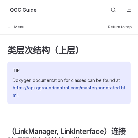
Skip to content
QGC Guide
Menu
Return to top
类层次结构（上层）
TIP
Doxygen documentation for classes can be found at
https://api.qgroundcontrol.com/master/annotated.ht
ml
.
（LinkManager, LinkInterface）连接