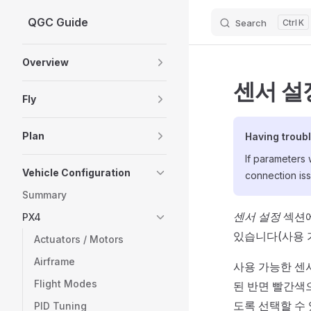
QGC Guide
Search
K
Skip to content
Sidebar Navigation
Overview
센서 설정
Fly
Plan
Having troub
If parameters
Vehicle Configuration
connection is
Summary
센서 설정
섹션에
PX4
있습니다(사용 
Actuators / Motors
Airframe
사용 가능한 센
Flight Modes
된 반면 빨간색
도록 선택할 수
PID Tuning