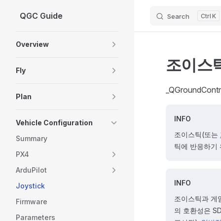
QGC Guide
Search
K
Skip to content
Sidebar Navigation
Overview
조이스틱
Fly
_QGroundC
Plan
INFO
Vehicle Configuration
조이스틱(또는
Summary
틱에 반응하기 
PX4
ArduPilot
INFO
Joystick
조이스틱과 게
Firmware
의 호환성은 S
Parameters