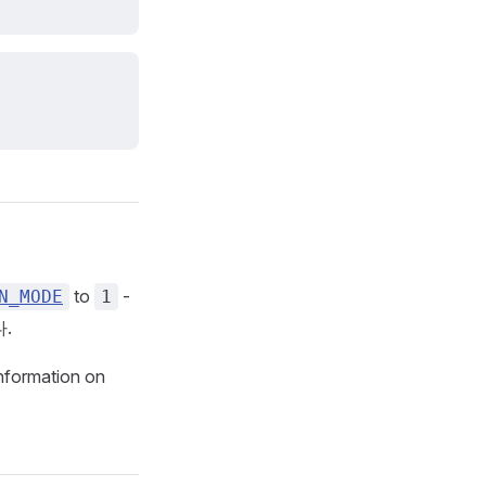
to
-
N_MODE
1
.
information on