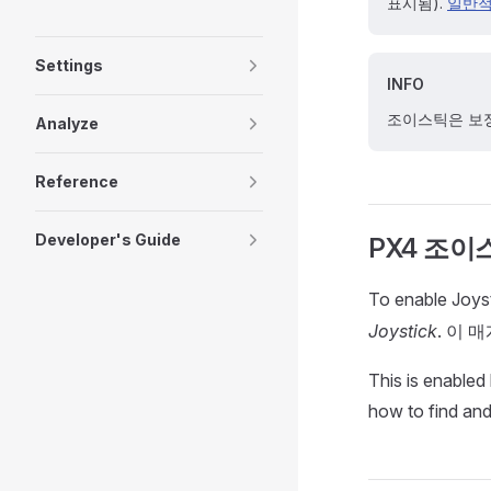
표시됨).
일반적
Settings
INFO
조이스틱은 보정
Analyze
Reference
Developer's Guide
PX4 조이
To enable Joys
Joystick
. 이
This is enabled
how to find and