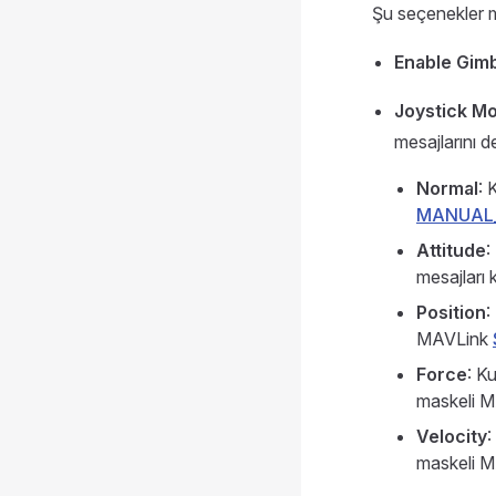
Şu seçenekler 
Enable Gimb
Joystick M
mesajlarını değ
Normal
: 
MANUAL
Attitude
:
mesajları ku
Position
:
MAVLink
Force
: K
maskeli 
Velocity
:
maskeli 