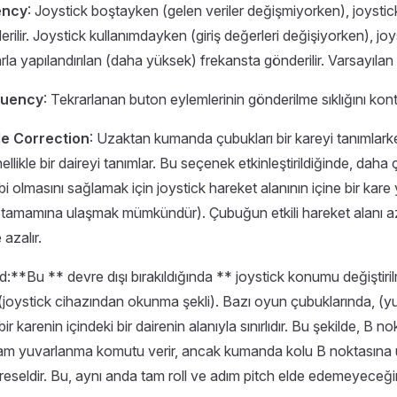
ency
: Joystick boştayken (gelen veriler değişmiyorken), joystic
ilir. Joystick kullanımdayken (giriş değerleri değişiyorken), joy
la yapılandırılan (daha yüksek) frekansta gönderilir. Varsayılan
quency
: Tekrarlanan buton eylemlerinin gönderilme sıklığını kont
le Correction
: Uzaktan kumanda çubukları bir kareyi tanımlar
ellikle bir daireyi tanımlar. Bu seçenek etkinleştirildiğinde, daha
bi olmasını sağlamak için joystick hareket alanının içine bir kare 
 tamamına ulaşmak mümkündür). Çubuğun etkili hareket alanı a
azalır.
:**Bu ** devre dışı bırakıldığında ** joystick konumu değiştir
 (joystick cihazından okunma şekli). Bazı oyun çubuklarında, (
bir karenin içindeki bir dairenin alanıyla sınırlıdır. Bu şekilde, B no
am yuvarlanma komutu verir, ancak kumanda kolu B noktasına
reseldir. Bu, aynı anda tam roll ve adım pitch elde edemeyeceğin