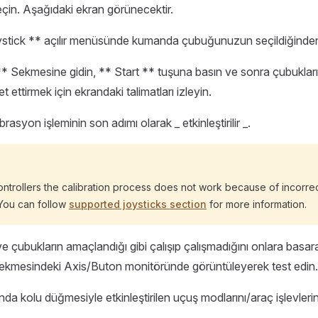
seçin. Aşağıdaki ekran görünecektir.
ystick ** açılır menüsünde kumanda çubuğunuzun seçildiğinden
** Sekmesine gidin, ** Start ** tuşuna basın ve sonra çubukları
 ettirmek için ekrandaki talimatları izleyin.
brasyon işleminin son adımı olarak _ etkinleştirilir _.
ntrollers the calibration process does not work because of incorre
You can follow
supported joysticks section
for more information.
e çubukların amaçlandığı gibi çalışıp çalışmadığını onlara basa
ekmesindeki Axis/Buton monitöründe görüntüleyerek test edin.
da kolu düğmesiyle etkinleştirilen uçuş modlarını/araç işlevlerin