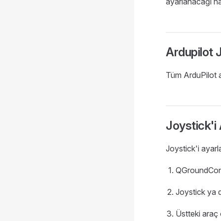
ayarlanacağı hak
Ardupilot 
Tüm ArduPilot a
Joystick'i
Joystick'i ayarl
QGroundContro
Joystick ya 
Üstteki ara