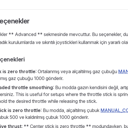
Seçenekler
ler ** Advanced ** sekmesinde mevcuttur. Bu seçenekler, duyar
lmadık kurulumlarda ve sıkıntılı joystickleri kullanmak için yararlı olab
çenekleri
 is zero throttle
: Ortalanmış veya alçaltılmış gaz çubuğu
MAN
ırılmış gaz çubuğu 1000 gönderir.
oaded throttle smoothing
: Bu modda gazın kendisini değil, artıp
ersiniz. This is useful for setups where the throttle stick is spri
old the desired throttle while releasing the stick.
ick is zero throttle
: Bu modda, alçaltılmış çubuk
MANUAL_C
ubuk 500 ve kaldırılmış çubuk 1000 gönderir.
ive thrust
: ** Center stick is zero throttle ** modundayken, bu