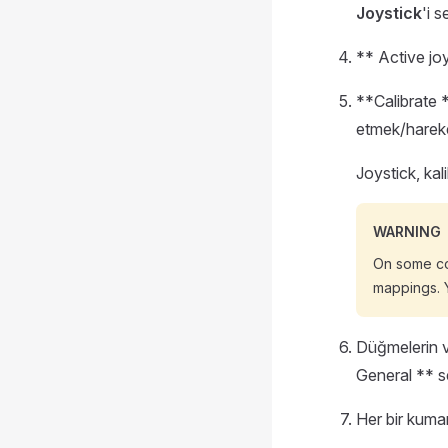
Joystick
'i 
** Active jo
**Calibrate 
etmek/hareket
Joystick, kali
WARNING
On some co
mappings. 
Düğmelerin v
General ** s
Her bir kuman