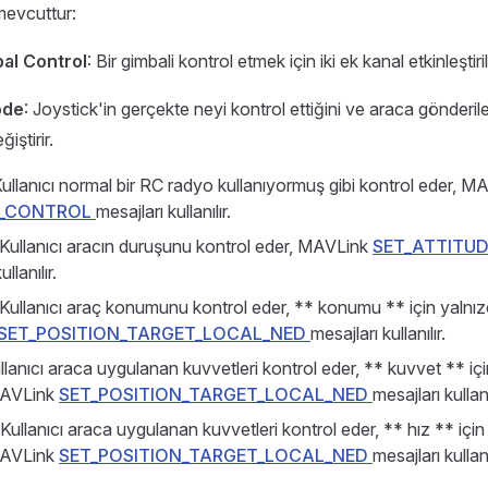
mevcuttur:
al Control
: Bir gimbali kontrol etmek için iki ek kanal etkinleştirili
ode
: Joystick'in gerçekte neyi kontrol ettiğini ve araca gönder
iştirir.
Kullanıcı normal bir RC radyo kullanıyormuş gibi kontrol eder, M
_CONTROL
mesajları kullanılır.
 Kullanıcı aracın duruşunu kontrol eder, MAVLink
SET_ATTITU
llanılır.
 Kullanıcı araç konumunu kontrol eder, ** konumu ** için yalnız
SET_POSITION_TARGET_LOCAL_NED
mesajları kullanılır.
ullanıcı araca uygulanan kuvvetleri kontrol eder, ** kuvvet ** içi
MAVLink
SET_POSITION_TARGET_LOCAL_NED
mesajları kullanı
 Kullanıcı araca uygulanan kuvvetleri kontrol eder, ** hız ** için
MAVLink
SET_POSITION_TARGET_LOCAL_NED
mesajları kullanı