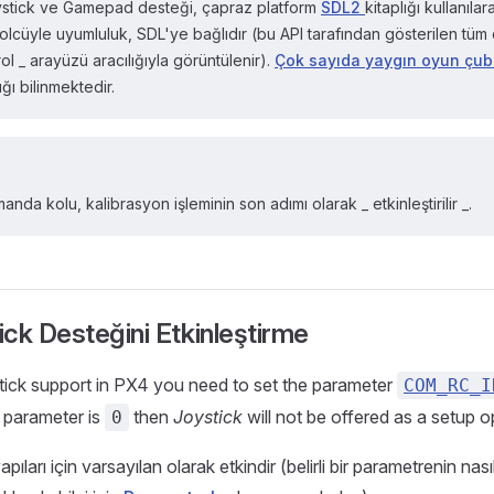
ystick ve Gamepad desteği, çapraz platform
SDL2
kitaplığı kullanılara
ntrolcüyle uyumluluk, SDL'ye bağlıdır (bu API tarafından gösterilen tüm
 _ arayüzü aracılığıyla görüntülenir).
Çok sayıda yaygın oyun çu
tığı bilinmektedir.
nda kolu, kalibrasyon işleminin son adımı olarak _ etkinleştirilir _.
ck Desteğini Etkinleştirme
tick support in PX4 you need to set the parameter
COM_RC_I
is parameter is
then
Joystick
will not be offered as a setup o
0
ıları için varsayılan olarak etkindir (belirli bir parametrenin nas