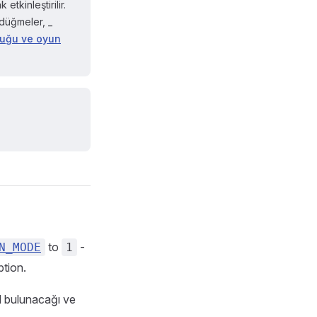
k etkinleştirilir.
 düğmeler, _
buğu ve oyun
to
-
N_MODE
1
ption.
ıl bulunacağı ve