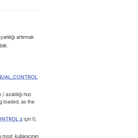
lılığı artırmak
ilir.
UAL_CONTROL
 / azaldığı hızı
ng loaded, as the
ONTROL
z
için 0,
 mod, kullanıcının