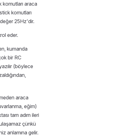
k komutları araca
stick komutları
 değer 25Hz'dir.
rol eder.
ken, kumanda
 çok bir RC
yazılır (böylece
zaldığından,
ilmeden araca
yuvarlanma, eğim)
ktası tam adım ileri
 ulaşamaz çünkü
iz anlamına gelir.