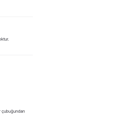
ktur.
ar çubuğundan