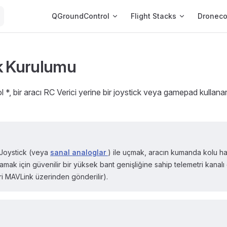
Main Navigation
QGroundControl
Flight Stacks
Dronec
k Kurulumu
*, bir aracı RC Verici yerine bir joystick veya gamepad kullana
 Joystick (veya
sanal analoglar
) ile uçmak, aracın kumanda kolu ha
amak için güvenilir bir yüksek bant genişliğine sahip telemetri kanalı 
eri MAVLink üzerinden gönderilir).