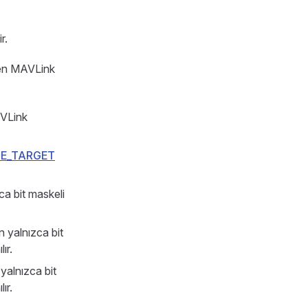
r.
ilen MAVLink
AVLink
DE_TARGET
ca bit maskeli
n yalnızca bit
lır.
 yalnızca bit
lır.