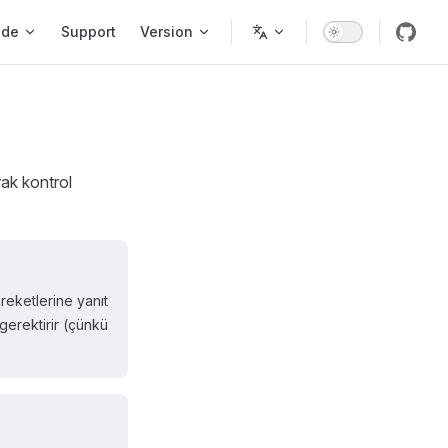
ode
Support
Version
rak kontrol
reketlerine yanıt
gerektirir (çünkü