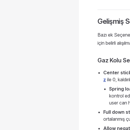
Gelişmiş 
Bazı ek Seçenek
için belirli alışı
Gaz Kolu Se
Center stick
z
ile 0, kald
Spring l
kontrol ed
user can h
Full down st
ortalanmış ç
Allow negat