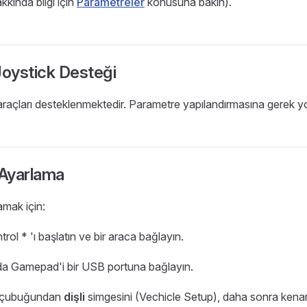
kında bilgi için
Parametreler
konusuna bakın).
Joystick Desteği
raçları desteklenmektedir. Parametre yapılandırmasına gerek yo
 Ayarlama
amak için:
l * 'ı başlatın ve bir araca bağlayın.
da Gamepad'i bir USB portuna bağlayın.
ç çubuğundan
dişli
simgesini (Vechicle Setup), daha sonra ken