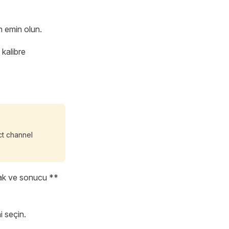
 emin olun.
 kalibre
ct channel
rak ve sonucu **
i seçin.