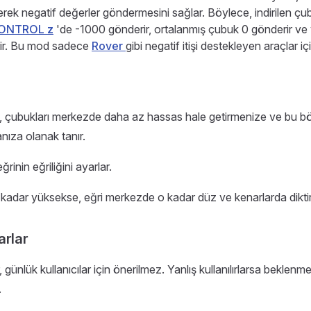
erek negatif değerler göndermesini sağlar. Böylece, indirilen çu
ONTROL
z
'de -1000 gönderir, ortalanmış çubuk 0 gönderir ve 
ir. Bu mod sadece
Rover
gibi negatif itişi destekleyen araçlar için 
ı, çubukları merkezde daha az hassas hale getirmenize ve bu bö
nıza olanak tanır.
ğrinin eğriliğini ayarlar.
kadar yüksekse, eğri merkezde o kadar düz ve kenarlarda diktir
arlar
, günlük kullanıcılar için önerilmez. Yanlış kullanılırlarsa bekle
.