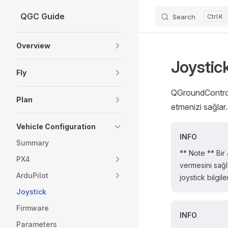
QGC Guide
Search
K
Skip to content
Sidebar Navigation
Overview
Joystic
Fly
QGroundControl 
Plan
etmenizi sağlar.
Vehicle Configuration
INFO
Summary
** Note ** Bir
PX4
vermesini sağl
ArduPilot
joystick bilgil
Joystick
Firmware
INFO
Parameters