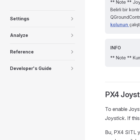
** Note ** Jo
Belirli bir ko
QGroundControl
Settings
kolunun
çalış
Analyze
INFO
Reference
** Note ** Kuma
Developer's Guide
PX4 Joysti
To enable Joys
Joystick
. If th
Bu, PX4 SITL yap