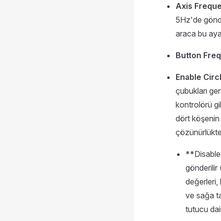
Axis Frequ
5Hz'de gönder
araca bu ayar
Button Fre
Enable Circ
çubukları gen
kontrolörü gi
dört köşenin
çözünürlükte 
**Disabled
gönderilir
değerleri, 
ve sağa t
tutucu dai