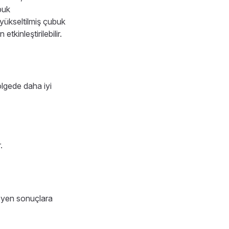
buk
yükseltilmiş çubuk
etkinleştirilebilir.
lgede daha iyi
.
nmeyen sonuçlara