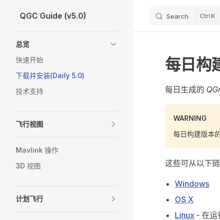
QGC Guide (v5.0)
Search
K
Skip to content
Sidebar Navigation
总览
每日构
快速开始
下载并安装(Daily 5.0)
每日生成的
QGr
技术支持
WARNING
飞行视图
每日构建版本
Mavlink 操作
这些可从以下
3D 视图
Windows
计划飞行
OS X
Linux
- 在