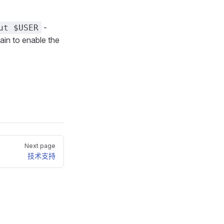
-
ut $USER
ain to enable the
Next page
技术支持