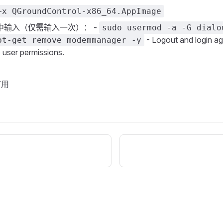
+x QGroundControl-x86_64.AppImage
中输入（仅需输入一次）： -
sudo usermod -a -G dialo
- Logout and login ag
pt-get remove modemmanager -y
 user permissions.
可用