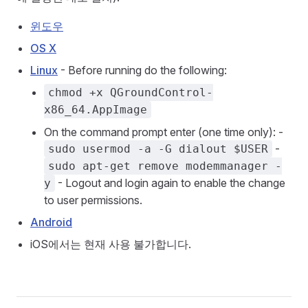
윈도우
OS X
Linux
- Before running do the following:
chmod +x QGroundControl-
x86_64.AppImage
On the command prompt enter (one time only): -
-
sudo usermod -a -G dialout $USER
sudo apt-get remove modemmanager -
- Logout and login again to enable the change
y
to user permissions.
Android
iOS에서는 현재 사용 불가합니다.